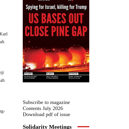
Karl
lah
ji
lah
Subscribe to magazine
Contents July 2026
ng-
Download pdf of issue
Solidarity Meetings