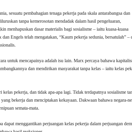
unia, sesuatu pembahagian tenaga pekerja pada skala antarabangsa dan
 diluruskan tanpa kemerosotan mendadak dalam hasil pengeluaran,
in menhapuskan dasar materialis bagi sosialisme – iaitu kuasa-kuasa
x dan Engels telah mengatakan, “Kaum pekerja sedunia, bersatulah” – 
sionalis.
cara untuk mencapainya adalah isu lain. Marx percaya bahawa kapitali
umbangkannya dan mendirikan masyarakat tanpa kelas – iaitu kelas pek
 kelas pekerja, dan tidak apa-apa lagi. Tidak terdapatnya sosialisme ta
ang yang bekerja dan menciptakan kekayaan. Dakwaan bahawa negara-ne
penipuan semata-mata.
pa dapat menggantikan perjuangan kelas pekerja dalam perjuangan dem
mbawa hasil reaksioner.