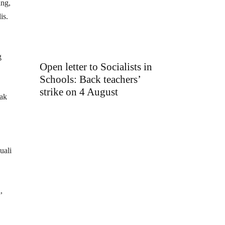
ang,
is.
g
Open letter to Socialists in
Schools: Back teachers’
strike on 4 August
dak
uali
,