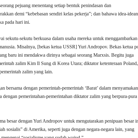
orang pejuang menentang setiap bentuk penindasan dan
erakkan demi “kebebasan sendiri kelas pekerja”; dan bahawa idea-idea
a pada hari ini.
ai sekutu-sekutu berkuasa dalam usaha mereka untuk menggambarkan
nusia. Misalnya, [bekas ketua USSR] Yuri Andropov. Bekas ketua po
g baru ini mendakwa dirinya sebagai seorang Marxsis. Begitu juga
intah zalim Kim Il Sung di Korea Utara; diktator ketenteraan Poland,
-pemerintah zalim yang lain.
an bersama dengan pemerintah-pemerintah ‘Barat’ dalam menyamakan
 dengan pemerintahan-pemerintahan diktator zalim yang berpura-pura
a besar dengan Yuri Andropov untuk mengutarakan penipuan besar in
ah sosialis” di Amerika, seperti juga dengan negara-negara lain, yang
mengenai “sosialisme yang sudah wujud.”