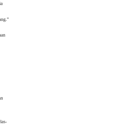
ia
ang.”
han
an
las-