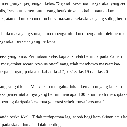
ta mempunyai perjuangan kelas. “Sejarah kesemua masyarakat yang sed
is, “sesuatu pertempuran yang berakhir setiap kali antara dalam
er, atau dalam kehancuran bersama-sama kelas-kelas yang saling berju
l. Pada masa yang sama, ia mempengaruhi dan dipengaruhi oleh peruba
yarakat berkelas yang berbeza.
asa yang lama. Permulaan kelas kapitalis telah bermula pada Zaman
 masyarakat secara revolusioner” yang telah membawa masyarakat-
berpanjangan, pada abad-abad ke-17, ke-18, ke-19 dan ke-20.
yang sangat khas. Marx telah mengalu-alukan kemajuan yang ia telah
masa pemerintahannya yang belum mencapai 100 tahun telah menciptak
h penting daripada kesemua generasi sebelumnya bersama.”
ganda berkali-kali. Tidak terdapatnya lagi sebab bagi kemiskinan atau ke
“pada skala dunia” adalah penting.