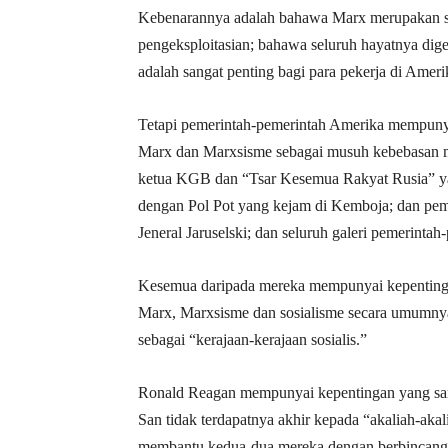
Kebenarannya adalah bahawa Marx merupakan se
pengeksploitasian; bahawa seluruh hayatnya dig
adalah sangat penting bagi para pekerja di Amerik
Tetapi pemerintah-pemerintah Amerika mempuny
Marx dan Marxsisme sebagai musuh kebebasan ma
ketua KGB dan “Tsar Kesemua Rakyat Rusia” yan
dengan Pol Pot yang kejam di Kemboja; dan pemer
Jeneral Jaruselski; dan seluruh galeri pemerintah
Kesemua daripada mereka mempunyai kepenting
Marx, Marxsisme dan sosialisme secara umumnya
sebagai “kerajaan-kerajaan sosialis.”
Ronald Reagan mempunyai kepentingan yang sam
San tidak terdapatnya akhir kepada “akaliah-akali
membantu kedua-dua mereka dengan berbincang 