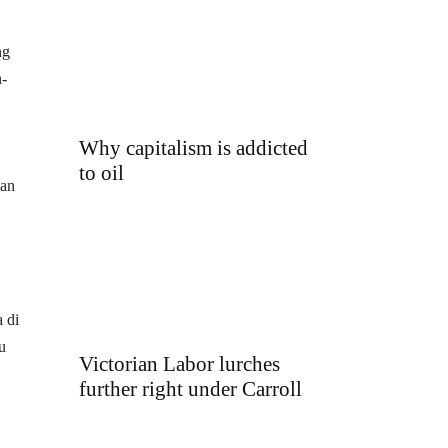
ng
n-
Why capitalism is addicted
to oil
dan
 di
u
Victorian Labor lurches
further right under Carroll