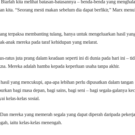
iarlah kita melihat batasan-batasannya – benda-benda yang menghal
 kita. “Seorang mesti makan sebelum dia dapat berfikir,” Marx menul
rang terpaksa membanting tulang, hanya untuk mengeluarkan hasil yan
k-anak mereka pada taraf kehidupan yang melarat.
-ratus juta prang dalam keadaan seperti ini di dunia pada hari ini – ti
na. Mereka adalah hamba kepada keperluan usaha tanpa akhir.
ya hasil yang mencukupi, apa-apa lebihan perlu dipusatkan dalam tangan
burkan bagi masa depan, bagi sains, bagi seni – bagi segala-galanya kec
 kelas-kelas sosial.
. Dan mereka yang memerah segala yang dapat diperah daripada pekerja
ngah, iaitu kelas-kelas menengah.