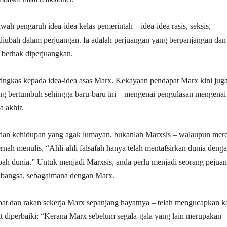
wah pengaruh idea-idea kelas pemerintah – idea-idea rasis, seksis,
t diubah dalam perjuangan. Ia adalah perjuangan yang berpanjangan dan
 berhak diperjuangkan.
ingkas kepada idea-idea asas Marx. Kekayaan pendapat Marx kini jug
ang bertumbuh sehingga baru-baru ini – mengenai pengulasan mengenai
 akhir.
 dan kehidupan yang agak lumayan, bukanlah Marxsis – walaupun mer
nah menulis, “Ahli-ahli falsafah hanya telah mentafsirkan dunia deng
bah dunia.” Untuk menjadi Marxsis, anda perlu menjadi seorang pejua
rabangsa, sebagaimana dengan Marx.
abat dan rakan sekerja Marx sepanjang hayatnya – telah mengucapkan k
at diperbaiki: “Kerana Marx sebelum segala-gala yang lain merupakan