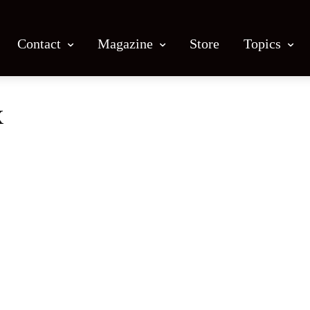
Contact
Magazine
Store
Topics
x
Facebook
X
Email
Print