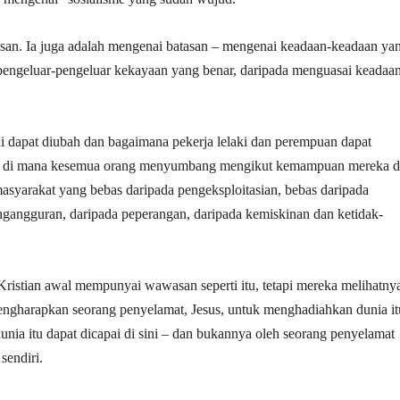
an. Ia juga adalah mengenai batasan – mengenai keadaan-keadaan ya
 pengeluar-pengeluar kekayaan yang benar, daripada menguasai keadaa
i dapat diubah dan bagaimana pekerja lelaki dan perempuan dapat
as di mana kesemua orang menyumbang mengikut kemampuan mereka 
syarakat yang bebas daripada pengeksploitasian, bebas daripada
engangguran, daripada peperangan, daripada kemiskinan dan ketidak-
ristian awal mempunyai wawasan seperti itu, tetapi mereka melihatnya
mengharapkan seorang penyelamat, Jesus, untuk menghadiahkan dunia it
a itu dapat dicapai di sini – dan bukannya oleh seorang penyelamat
sendiri.