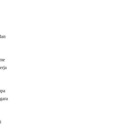
dan
sme
erja
npa
gara
i