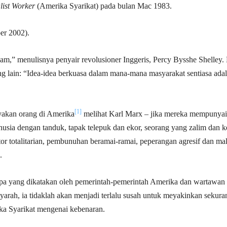
list Worker
(Amerika Syarikat) pada bulan Mac 1983.
er 2002).
am,” menulisnya penyair revolusioner Inggeris, Percy Bysshe Shelley. 
g lain: “Idea-idea berkuasa dalam mana-mana masyarakat sentiasa ada
[1]
yakan orang di Amerika
melihat Karl Marx – jika mereka mempunyai
sia dengan tanduk, tapak telepuk dan ekor, seorang yang zalim dan ke
or totalitarian, pembunuhan beramai-ramai, peperangan agresif dan ma
.
pa yang dikatakan oleh pemerintah-pemerintah Amerika dan wartawan
syarah, ia tidaklah akan menjadi terlalu susah untuk meyakinkan sekura
ika Syarikat mengenai kebenaran.